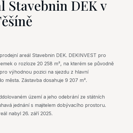
l Stavebnin DEK v
ěšíně
 prodejní areál Stavebnin DEK. DEKINVEST pro
zemek o rozloze 20 258 m², na kterém se původně
pro výhodnou pozici na sjezdu z hlavní
do města. Zástavba dosahuje 9 207 m².
dolovaném území a jeho odebrání ze státních
havá jednání s majitelem dobývacího prostoru.
eál nabyl 26. září 2025.