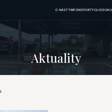
O NÁS
TÝM
FOND
PORTFOLIO
DOKU
Aktuality
ě