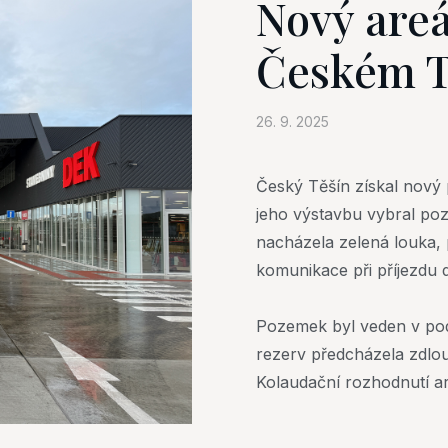
Nový areá
Českém T
26. 9. 2025
Český Těšín získal nový
jeho výstavbu vybral po
nacházela zelená louka, 
komunikace při příjezdu 
Pozemek byl veden v pod
rezerv předcházela zdlou
Kolaudační rozhodnutí ar