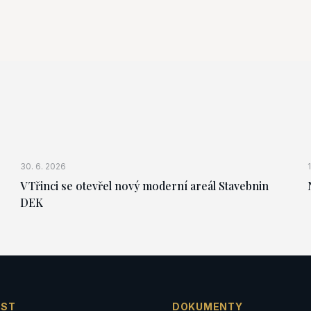
30. 6. 2026
V Třinci se otevřel nový moderní areál Stavebnin
DEK
EST
DOKUMENTY